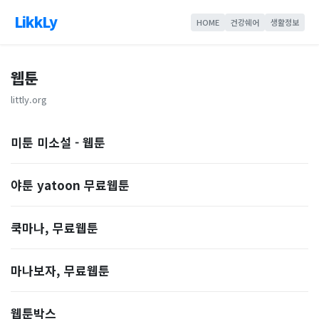
LikkLy
HOME
건강쉐어
생활정보
웹툰
littly.org
미툰 미소설 - 웹툰
야툰 yatoon 무료웹툰
쿡마나, 무료웹툰
마나보자, 무료웹툰
웹툰박스