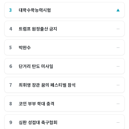
3
대학수학능력시험
▲
4
트럼프 원정출산 금지
―
5
박완수
―
6
단거리 탄도 미사일
―
7
최휘영 장관 꿈의 페스티벌 참석
―
8
코인 부부 학대 충격
―
9
심판 성접대 축구협회
―