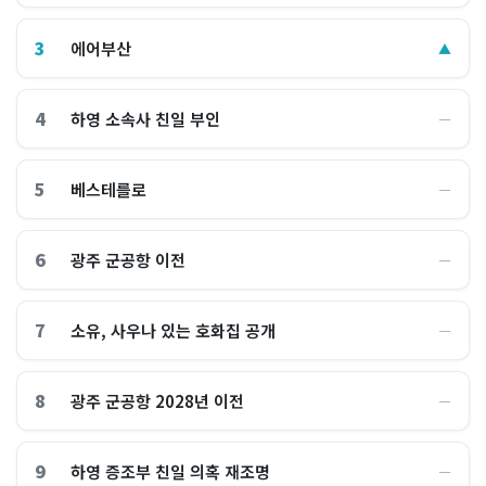
3
에어부산
▲
4
하영 소속사 친일 부인
―
5
베스테를로
―
6
광주 군공항 이전
―
7
소유, 사우나 있는 호화집 공개
―
8
광주 군공항 2028년 이전
―
9
하영 증조부 친일 의혹 재조명
―