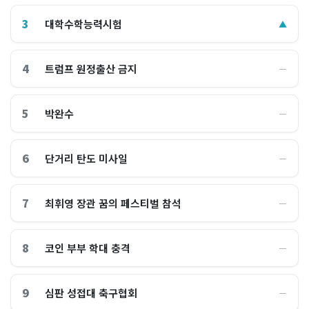
3
대학수학능력시험
▲
4
트럼프 원정출산 금지
―
5
박완수
―
6
단거리 탄도 미사일
―
7
최휘영 장관 꿈의 페스티벌 참석
―
8
코인 부부 학대 충격
―
9
심판 성접대 축구협회
―