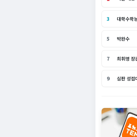
3
대학수학
5
박완수
7
최휘영 장
9
심판 성접