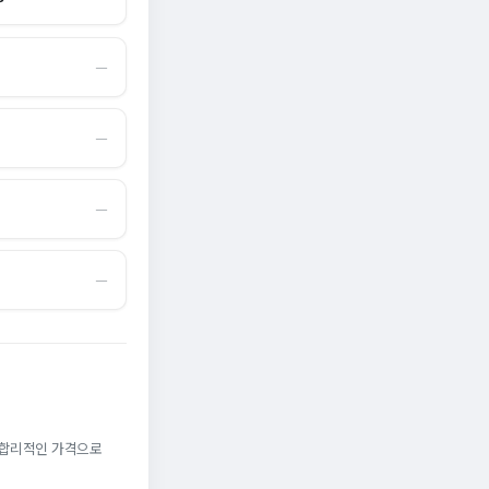
―
―
―
―
. 합리적인 가격으로