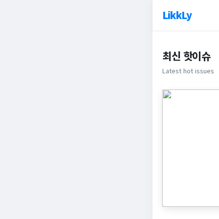
LikkLy
최신 핫이슈
Latest hot issues