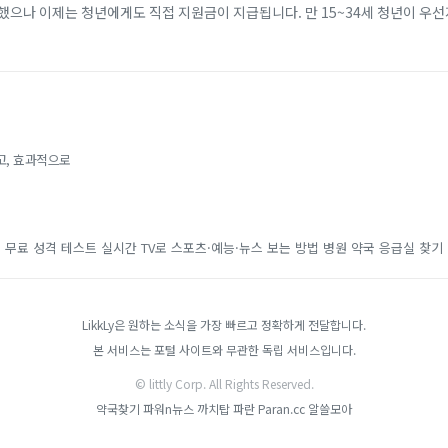
했으나 이제는 청년에게도 직접 지원금이 지급됩니다. 만 15~34세 청년이 우
개월 이상 근속할 경우, 비수도권 기준 2년간 최대 720만 원(일반 지역 최대 4
고, 효과적으로
무료 성격 테스트
실시간 TV로 스포츠·예능·뉴스 보는 방법
병원 약국 응급실 찾기
LikkLy은 원하는 소식을 가장 빠르고 정확하게 전달합니다.
본 서비스는 포털 사이트와 무관한 독립 서비스입니다.
© littly Corp. All Rights Reserved.
약국찾기
파워n뉴스
까치탑
파란 Paran.cc
알쓸모아