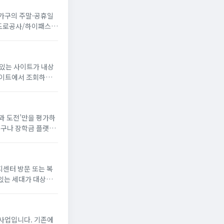
 가구의 주말·공휴일
국도로공사/하이패스
 있는 사이트가 내상
꿈과 도전’만을 평가하
누구나 장학금 플랫폼
해 장학생으로 선발되
지센터 방문 또는 복
있는 세대가 대상
게 냉방 지원금 신청
사업입니다. 기존에