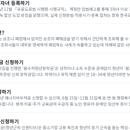
다자녀 등록하기
년 12월 「유료도로법 시행령·시행규칙」 개정안 입법예고를 통해 3자녀 이상
0% 할인 도입 방침을 밝혔으며, 실제 신청방법·적용시기·등록 절차는 향후 한
공지로 확인해야 합니다. 아래에서 빠르게 한국도로공사 다자녀 등록하세요!
란?
 상조나 폐업해서 없어진 상조의 패해금을 받기 위해서 간단하게 조회해 볼 수
나 다른 상조회사에 같은 조건으로 재 가입(무료) 가능합니다. 요즘 이상한 상조회사에서 폐
금 신청하기
기 모집을 진행한 ‘꿈수저청년장학금’은 성적이나 소득 수준과 관계없이 청년의 ‘
무증빙 신뢰 장학금입니다. 학력이나 국적 제한 없이 만 18~34세 청년이라면 
을 통해 온라인으로 신청할 수 있습니다. 자기소개서와 청년 정책 제안서를 제출
청하기
6년 에너지바우처로 신청할 수 있으며, 6월 15일~12월 31일에 읍·면·동 행정복
합니다. 생계·의료·주거·교육급여 수급자 중 노인·영유아·장애인·임산부 등이 
원은 전기 요금 차감 방식으로 7월 1일~9월 30일에 사용합니다. 아래에서 빠르
 신청하기
(청년근속 인센티브)은 중소기업 고용 촉진과 청년의 장기 근속을 돕는 핵심 