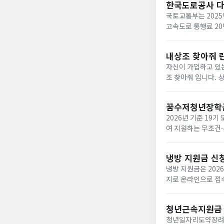
한국도로공사 
국토교통부는 2025
고속도로 통행료 2
내상조 찾아줘 
자신이 가입하고 있는
조 찾아줘 입니다. 상조회사들이 대부분 영세하여 폐업하는 사례가 속출하고 있는데 아래와 같은 사이트에서 조회하면
납입금의 50%를 환급받거
업한 상조회사...
꿈수저청년장학
2026년 기준 19
여 지원하는 무조건·
‘드림스폰’ 누리집
면,...
냉방 지원금 신
냉방 지원금은 202
지로 온라인으로 접수
이며, 여름 냉방 지
하...
청년근속지원금
청년일자리도약장려금