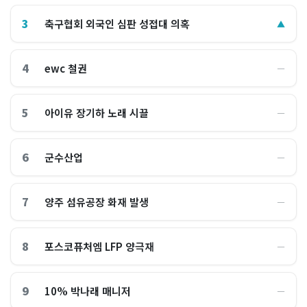
3
축구협회 외국인 심판 성접대 의혹
▲
4
ewc 철권
―
5
아이유 장기하 노래 시끌
―
6
군수산업
―
7
양주 섬유공장 화재 발생
―
8
포스코퓨처엠 LFP 양극재
―
9
10% 박나래 매니저
―