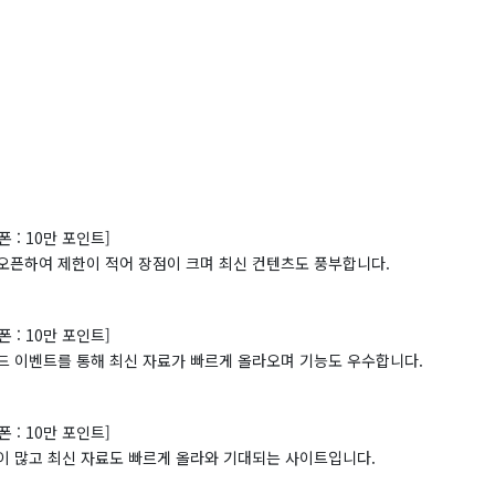
폰 : 10만 포인트]
오픈하여 제한이 적어 장점이 크며 최신 컨텐츠도 풍부합니다.
폰 : 10만 포인트]
드 이벤트를 통해 최신 자료가 빠르게 올라오며 기능도 우수합니다.
폰 : 10만 포인트]
이 많고 최신 자료도 빠르게 올라와 기대되는 사이트입니다.