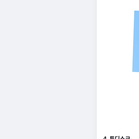
4. 투디스크