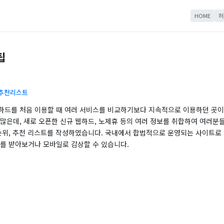
HOME
허
팁
 추천리스트
하드를 처음 이용할 때 여러 서비스를 비교하기보다 지속적으로 이용하던 곳이
 많은데, 새로 오픈한 신규 웹하드, 노제휴 등의 여러 정보를 취합하여 여러분
순위, 추천 리스트를 작성하였습니다. 국내에서 합법적으로 운영되는 사이트로 영
료를 받아보거나 모바일로 감상할 수 있습니다.