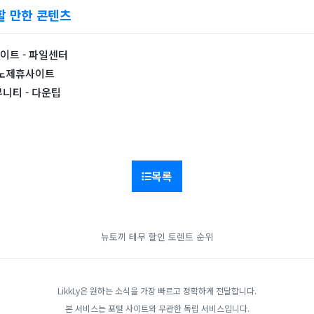
할 만한 콘텐츠
이트 - 파일센터
 노제휴사이트
니티 - 다운팁
목록
뉴토끼
테무 할인
토렌트 순위
LikkLy은 원하는 소식을 가장 빠르고 정확하게 전달합니다.
본 서비스는 포털 사이트와 무관한 독립 서비스입니다.