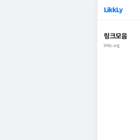
LikkLy
링크모음
littly.org