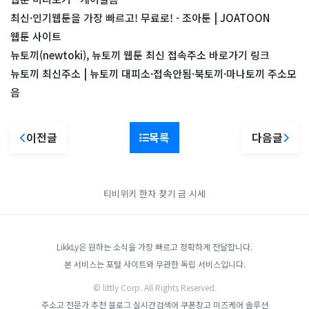
최신·인기웹툰을 가장 빠르고! 무료로! - 조아툰 | JOATOON
웹툰 사이트
뉴토끼(newtoki), 뉴토끼 웹툰 최신 접속주소 바로가기 링크
뉴토끼 최신주소 | 뉴토끼 대피소·접속안됨·북토끼·마나토끼 주소모
음
이전글
목록
다음글
티비위키
한자 찾기
금 시세
LikkLy은 원하는 소식을 가장 빠르고 정확하게 전달합니다.
본 서비스는 포털 사이트와 무관한 독립 서비스입니다.
© littly Corp. All Rights Reserved.
주소고
전문가 추천 블로그
실시간검색어
쿠폰창고
미즈케어 솔루션