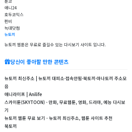
툰코
애니24
호두코믹스
펀비
늑대닷컴
뉴토끼
뉴토끼 웹툰은 무료로 즐길수 있는 다시보기 사이트 입니다.
당신이 좋아할 만한 콘텐츠
뉴토끼 최신주소 | 뉴토끼 대피소·접속안됨·북토끼·마나토끼 주소모
음
애니라이프 | Anilife
스카이툰(SKYTOON) - 만화, 무료웹툰, 영화, 드라마, 예능 다시보
기
뉴토끼 웹툰 무료 보기 - 뉴토끼 최신주소, 웹툰 사이트 추천
북토끼