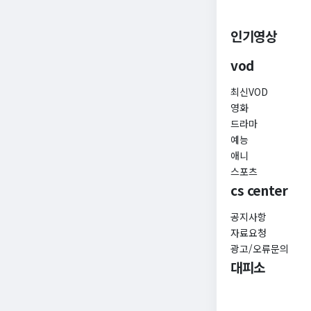
인기영상
vod
최신VOD
영화
드라마
예능
애니
스포츠
cs center
공지사항
자료요청
광고/오류문의
대피소