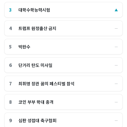
3
대학수학능력시험
▲
4
트럼프 원정출산 금지
―
5
박완수
―
6
단거리 탄도 미사일
―
7
최휘영 장관 꿈의 페스티벌 참석
―
8
코인 부부 학대 충격
―
9
심판 성접대 축구협회
―