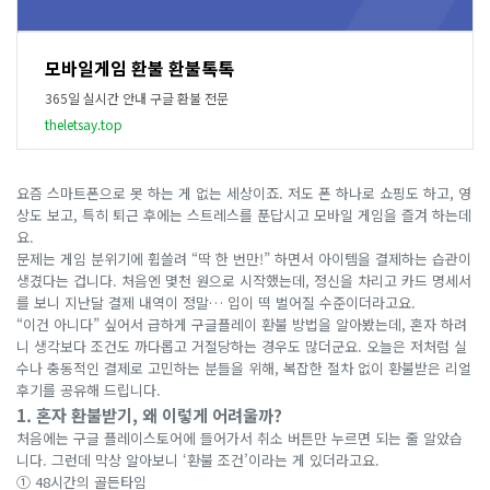
모바일게임 환불 환불톡톡
365일 실시간 안내 구글 환불 전문
theletsay.top
요즘 스마트폰으로 못 하는 게 없는 세상이죠. 저도 폰 하나로 쇼핑도 하고, 영
상도 보고, 특히 퇴근 후에는 스트레스를 푼답시고 모바일 게임을 즐겨 하는데
요.
문제는 게임 분위기에 휩쓸려 “딱 한 번만!” 하면서 아이템을 결제하는 습관이
생겼다는 겁니다. 처음엔 몇천 원으로 시작했는데, 정신을 차리고 카드 명세서
를 보니 지난달 결제 내역이 정말… 입이 떡 벌어질 수준이더라고요.
“이건 아니다” 싶어서 급하게 구글플레이 환불 방법을 알아봤는데, 혼자 하려
니 생각보다 조건도 까다롭고 거절당하는 경우도 많더군요. 오늘은 저처럼 실
수나 충동적인 결제로 고민하는 분들을 위해, 복잡한 절차 없이 환불받은 리얼
후기를 공유해 드립니다.
1. 혼자 환불받기, 왜 이렇게 어려울까?
처음에는 구글 플레이스토어에 들어가서 취소 버튼만 누르면 되는 줄 알았습
니다. 그런데 막상 알아보니 ‘환불 조건’이라는 게 있더라고요.
① 48시간의 골든타임