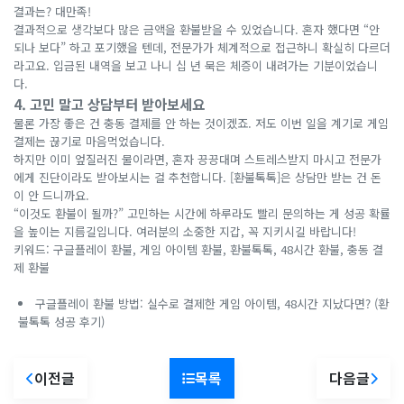
결과는? 대만족!
결과적으로 생각보다 많은 금액을 환불받을 수 있었습니다. 혼자 했다면 “안
되나 보다” 하고 포기했을 텐데, 전문가가 체계적으로 접근하니 확실히 다르더
라고요. 입금된 내역을 보고 나니 십 년 묵은 체증이 내려가는 기분이었습니
다.
4. 고민 말고 상담부터 받아보세요
물론 가장 좋은 건 충동 결제를 안 하는 것이겠죠. 저도 이번 일을 계기로 게임
결제는 끊기로 마음먹었습니다.
하지만 이미 엎질러진 물이라면, 혼자 끙끙대며 스트레스받지 마시고 전문가
에게 진단이라도 받아보시는 걸 추천합니다. [환불톡톡]은 상담만 받는 건 돈
이 안 드니까요.
“이것도 환불이 될까?” 고민하는 시간에 하루라도 빨리 문의하는 게 성공 확률
을 높이는 지름길입니다. 여러분의 소중한 지갑, 꼭 지키시길 바랍니다!
키워드: 구글플레이 환불, 게임 아이템 환불, 환불톡톡, 48시간 환불, 충동 결
제 환불
구글플레이 환불 방법: 실수로 결제한 게임 아이템, 48시간 지났다면? (환
불톡톡 성공 후기)
이전글
목록
다음글