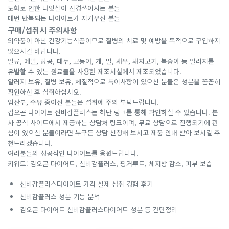
노화로 인한 나잇살이 신경쓰이시는 분들
매번 반복되는 다이어트가 지겨우신 분들
구매/섭취시 주의사항
의약품이 아닌 건강기능식품이므로 질병의 치료 및 예방을 목적으로 구입하지
않으시길 바랍니다.
알류, 메밀, 땅콩, 대두, 고등어, 게, 밀, 새우, 돼지고기, 복숭아 등 알러지를
유발할 수 있는 원료들을 사용한 제조시설에서 제조되었습니다.
알러지 보유, 질병 보유, 체질적으로 특이사항이 있으신 분들은 성분을 꼼꼼히
확인하신 후 섭취하십시오.
임산부, 수유 중이신 분들은 섭취에 주의 부탁드립니다.
김오곤 다이어트 신비감플러스는 하단 링크를 통해 확인하실 수 있습니다. 본
사 공식 사이트에서 제공하는 상담처 링크이며, 무료 상담으로 진행되기에 관
심이 있으신 분들이라면 누구든 상담 신청해 보시고 제품 안내 받아 보시길 추
천드리겠습니다.
여러분들의 성공적인 다이어트를 응원드립니다.
키워드: 김오곤 다이어트, 신비감플러스, 핑거루트, 체지방 감소, 피부 보습
신비감플러스다이어트 가격 실제 섭취 경험 후기
신비감플러스 성분 기능 분석
김오곤 다이어트 신비감플러스다이어트 성분 등 간단정리