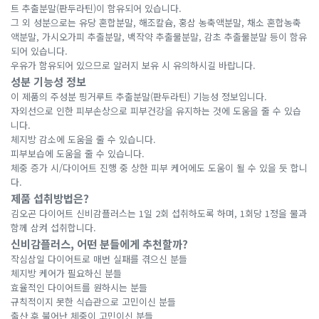
트 추출분말(판두라틴)이 함유되어 있습니다.
그 외 성분으로는 유당 혼합분말, 해조칼슘, 홍삼 농축액분말, 채소 혼합농축
액분말, 가시오가피 추출분말, 백작약 추출물분말, 감초 추출물분말 등이 함유
되어 있습니다.
우유가 함유되어 있으므로 알러지 보유 시 유의하시길 바랍니다.
성분 기능성 정보
이 제품의 주성분 핑거루트 추출분말(판두라틴) 기능성 정보입니다.
자외선으로 인한 피부손상으로 피부건강을 유지하는 것에 도움을 줄 수 있습
니다.
체지방 감소에 도움을 줄 수 있습니다.
피부보습에 도움을 줄 수 있습니다.
체중 증가 시/다이어트 진행 중 상한 피부 케어에도 도움이 될 수 있을 듯 합니
다.
제품 섭취방법은?
김오곤 다이어트 신비감플러스는 1일 2회 섭취하도록 하며, 1회당 1정을 물과
함께 삼켜 섭취합니다.
신비감플러스, 어떤 분들에게 추천할까?
작심삼일 다이어트로 매번 실패를 겪으신 분들
체지방 케어가 필요하신 분들
효율적인 다이어트를 원하시는 분들
규칙적이지 못한 식습관으로 고민이신 분들
출산 후 불어난 체중이 고민이신 분들