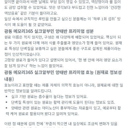
알이면 끝이라서 바쁜 날에도 부담 없이 챙길 수 있었고, 액상형이라 물 없이
도 금방 섭취할 수 있었어요. 맛은 생각보다 부드럽고 진한 느낌이라 ‘건강한
액상음료’ 같은 기분이 들더라고요.
일상 속에서 규칙적인 루틴을 만들고 싶으신 분들께는 이 ‘하루 1회 섭취’ 방
식이 꽤 도움이 될 것 같았어요.
광동 메모리365 실크알부민 양태반 프리미엄 성분
원료 이름은 적지 않지만, 구성은 꽤 다양하게 배합되어 있었어요. 핵심이 되
는 두 가지 원료에 더해 여러 식물 추출물과 영양소가 함께 들어 있어요. 원재
료 특성상 단백질을 보충하고 싶은 분들에게 좋은 구조로 설계된 제품이라는
점이 인상적이었습니다.
고함량 원료가 들어가 있다고 설명되어 있어서, ‘한 병 안에 여러 영양 요소가
잘 담겨 있구나’ 하는 느낌이 들었어요.
광동 메모리365 실크알부민 양태반 프리미엄 효능 (원재료 정보성
내용)
효능이라고 표현할 때는 제품 자체의 의학적 효능이 아니라, 원재료에 대한 일
반적인 정보임을 알려드립니다.
실크 기반 원료는 흡수율이 높다는 정보가 있어요.
단백질 특성이 있는 원료는 활력 관리에 도움이 된다는 정보도 있죠.
양태반 관련 원료는 아미노산이 풍부하다는 자료들이 있고, 예로부터 활
력 케어 원료로 활용되어 왔다고 알려져 있어요.
이런 점 때문에 섭취 전에 ‘꾸준히 먹으면 내 일상에도 조금씩 변화가 있을