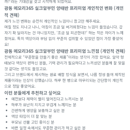
까?’라는 기대감을 갖고 시작하게 되었어요.
광동 메모리365 실크알부민 양태반 프리미엄 개인적인 변화 (개인
적 견해)
제가 느낀 변화는 순전히 개인적인 느낌이니 참고만 해주세요.
며칠 정도 지나고 나니, 아침이 조금 덜 버거워졌다는 느낌이 들었습니다. 갑
자기 확 달라지는 건 아니었지만, ‘조금 덜 피곤한데?’ 하는 작은 차이가 느껴
졌어요. 특히 액상이라 부담 없이 꾸준히 섭취할 수 있었던 점이 가장 좋았어
요!
광동 메모리365 실크알부민 양태반 프리미엄 느낀점 (개인적 견해)
전체적으로 “꾸준함을 만들기 좋은 제품”이라는 생각이 가장 컸어요. 알약 형
태보다 액상이 편하신 분들, 기력 관리가 필요하다고 느끼셨던 분들께 잘 맞을
것 같다는 생각도 들었고요.
그리고 브랜드에서 제시하는 원료 배합 방식을 보면서, 나름 정성 들여 제작된
제품이라는 인상이 강했습니다. 하루 한 병으로 마무리되는 간단함이 개인적
으로 정말 좋았어요.
이런 분들에게 추천하고 싶어요
예전보다 체력이 빨리 떨어진다고 느끼시는 분
하루가 유난히 지치고 무겁게 느껴지는 분
간편하게 영양을 보충하고 싶은 분
액상 타입이 더 잘 맞는 분
부모님 선물 고민 중이신 분
바쁜 일정 속에서도 꾸준한 관리가 하고 싶은 분