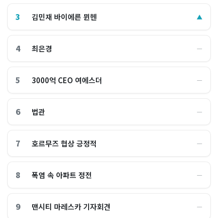
3
김민재 바이에른 뮌헨
▲
4
최은경
―
5
3000억 CEO 여에스더
―
6
법관
―
7
호르무즈 협상 긍정적
―
8
폭염 속 아파트 정전
―
9
맨시티 마레스카 기자회견
―