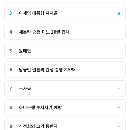
3
이재명 대통령 지지율
▲
4
세븐틴 승관·디노 10월 입대
―
5
원태인
―
6
남궁민 결혼의 완성 종영 8.5%
―
7
구자욱
―
8
하나은행 투자사기 예방
―
9
김정희와 그의 동반자
―