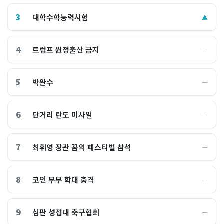
3
대학수학능력시험
▲
4
트럼프 원정출산 금지
―
5
박완수
―
6
단거리 탄도 미사일
―
7
최휘영 장관 꿈의 페스티벌 참석
―
8
코인 부부 학대 충격
―
9
심판 성접대 축구협회
―