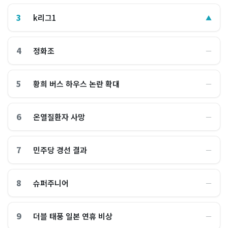
3
k리그1
▲
4
정화조
―
5
황희 버스 하우스 논란 확대
―
6
온열질환자 사망
―
7
민주당 경선 결과
―
8
슈퍼주니어
―
9
더블 태풍 일본 연휴 비상
―