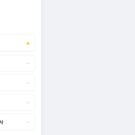
▲
―
―
―
사
―