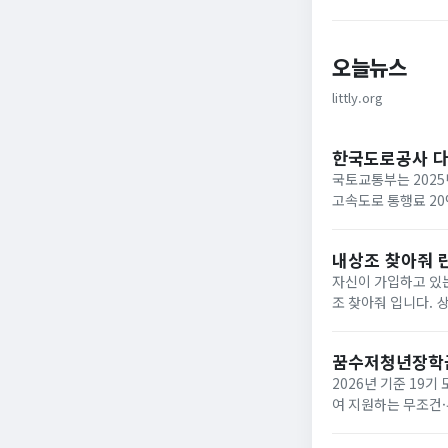
오늘뉴스
littly.org
한국도로공사 
국토교통부는 2025
고속도로 통행료 2
내상조 찾아줘 
자신이 가입하고 있는
조 찾아줘 입니다. 상조회사들이 대부분 영세하여 폐업하는 사례가 속출하고 있는데 아래와 같은 사이트에서 조회하면
납입금의 50%를 환급받거
업한 상조회사...
꿈수저청년장학
2026년 기준 19
여 지원하는 무조건·
‘드림스폰’ 누리집
면,...