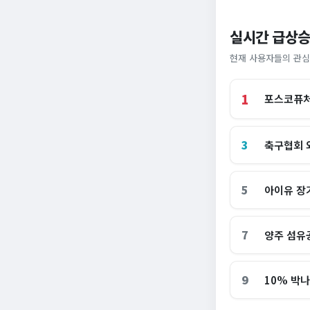
실시간 급상승
현재 사용자들의 관심
1
포스코퓨처
3
축구협회 
5
아이유 장
7
양주 섬유
9
10% 박