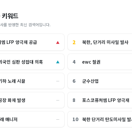
 키워드
사를 반영한 최신 검색어입니다.
2
북한, 단거리 미사일 발사
엠 LFP 양극재 공급
▲
4
외국인 심판 성접대 의혹
ewc 철권
▲
6
기하 노래 시끌
군수산업
―
8
공장 화재 발생
포스코퓨처엠 LFP 양극재
―
10
나래 매니저
북한 단거리 탄도미사일 발
―