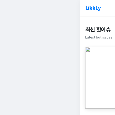
LikkLy
최신 핫이슈
Latest hot issues