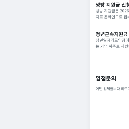
냉방 지원금 신
냉방 지원금은 202
지로 온라인으로 접수
이며, 여름 냉방 지
하...
청년근속지원금
청년일자리도약장려금
는 기업 위주로 지원
정규직으로 취업해 6
받을 ...
입점문의
어떤 업체들보다 빠르