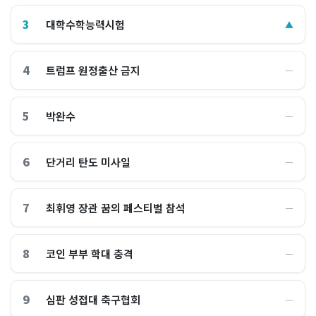
3
대학수학능력시험
▲
4
트럼프 원정출산 금지
―
5
박완수
―
6
단거리 탄도 미사일
―
7
최휘영 장관 꿈의 페스티벌 참석
―
8
코인 부부 학대 충격
―
9
심판 성접대 축구협회
―