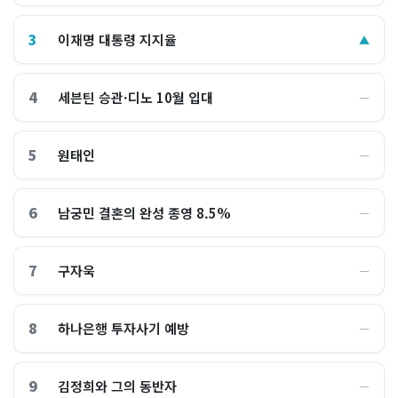
3
이재명 대통령 지지율
▲
4
세븐틴 승관·디노 10월 입대
―
5
원태인
―
6
남궁민 결혼의 완성 종영 8.5%
―
7
구자욱
―
8
하나은행 투자사기 예방
―
9
김정희와 그의 동반자
―