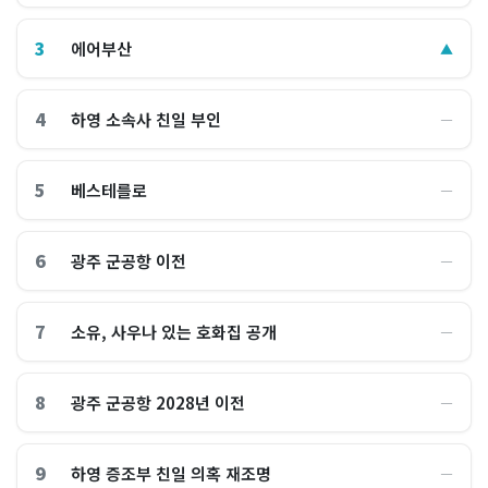
3
에어부산
▲
4
하영 소속사 친일 부인
―
5
베스테를로
―
6
광주 군공항 이전
―
7
소유, 사우나 있는 호화집 공개
―
8
광주 군공항 2028년 이전
―
9
하영 증조부 친일 의혹 재조명
―