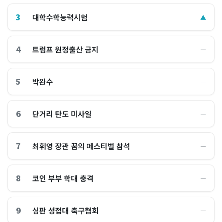
3
대학수학능력시험
▲
4
트럼프 원정출산 금지
―
5
박완수
―
6
단거리 탄도 미사일
―
7
최휘영 장관 꿈의 페스티벌 참석
―
8
코인 부부 학대 충격
―
9
심판 성접대 축구협회
―