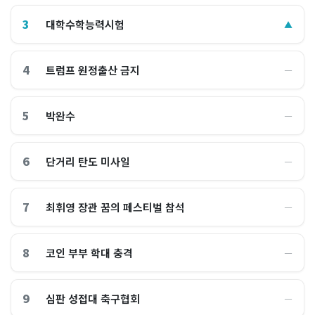
3
대학수학능력시험
▲
4
트럼프 원정출산 금지
―
5
박완수
―
6
단거리 탄도 미사일
―
7
최휘영 장관 꿈의 페스티벌 참석
―
8
코인 부부 학대 충격
―
9
심판 성접대 축구협회
―