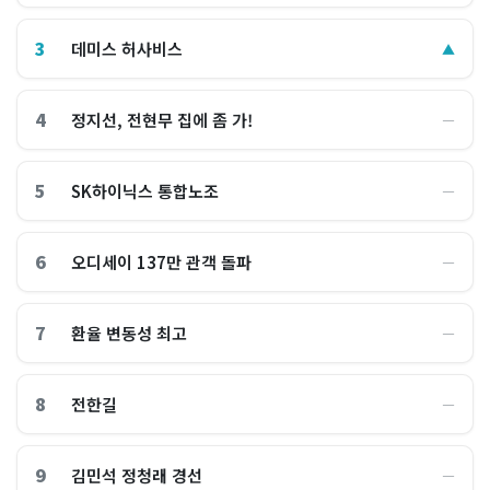
3
데미스 허사비스
▲
4
정지선, 전현무 집에 좀 가!
―
5
SK하이닉스 통합노조
―
6
오디세이 137만 관객 돌파
―
7
환율 변동성 최고
―
8
전한길
―
9
김민석 정청래 경선
―