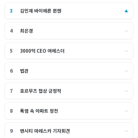
3
김민재 바이에른 뮌헨
▲
4
최은경
―
5
3000억 CEO 여에스더
―
6
법관
―
7
호르무즈 협상 긍정적
―
8
폭염 속 아파트 정전
―
9
맨시티 마레스카 기자회견
―