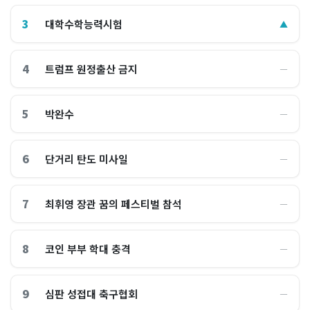
3
대학수학능력시험
▲
4
트럼프 원정출산 금지
―
5
박완수
―
6
단거리 탄도 미사일
―
7
최휘영 장관 꿈의 페스티벌 참석
―
8
코인 부부 학대 충격
―
9
심판 성접대 축구협회
―