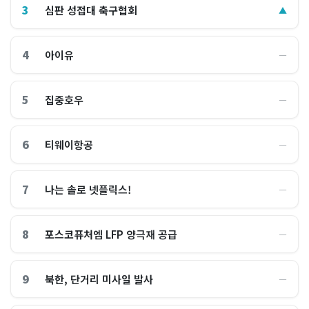
3
심판 성접대 축구협회
▲
4
아이유
―
5
집중호우
―
6
티웨이항공
―
7
나는 솔로 넷플릭스!
―
8
포스코퓨처엠 LFP 양극재 공급
―
9
북한, 단거리 미사일 발사
―