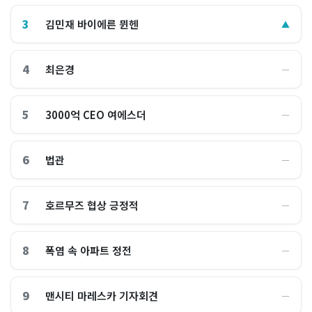
3
김민재 바이에른 뮌헨
▲
4
최은경
―
5
3000억 CEO 여에스더
―
6
법관
―
7
호르무즈 협상 긍정적
―
8
폭염 속 아파트 정전
―
9
맨시티 마레스카 기자회견
―