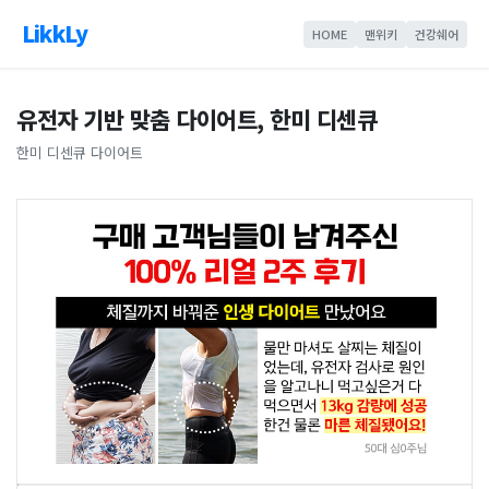
LikkLy
HOME
맨위키
건강쉐어
유전자 기반 맞춤 다이어트, 한미 디센큐
한미 디센큐 다이어트