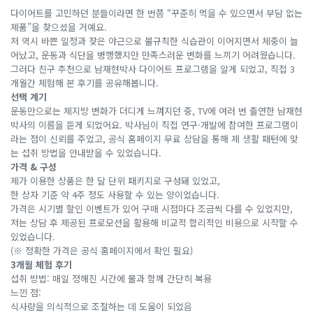
다이어트를 고민하던 분들이라면 한 번쯤 “꾸준히 먹을 수 있으면서 부담 없는
제품”을 찾으셨을 거예요.
저 역시 바쁜 일정과 잦은 야근으로 불규칙한 식습관이 이어지면서 체중이 늘
어났고, 운동과 식단을 병행했지만 만족스러운 변화를 느끼기 어려웠습니다.
그러다 친구 추천으로 남재현박사 다이어트 프로그램을 알게 되었고, 직접 3
개월간 체험해 본 후기를 공유해봅니다.
선택 계기
운동만으로는 체지방 변화가 더디게 느껴지던 중, TV에 여러 번 출연한 남재현
박사의 이름을 듣게 되었어요. 박사님이 직접 연구·개발에 참여한 프로그램이
라는 점이 신뢰를 주었고, 공식 홈페이지 무료 상담을 통해 제 생활 패턴에 맞
는 섭취 방법을 안내받을 수 있었습니다.
가격 & 구성
제가 이용한 상품은 한 달 단위 패키지로 구성돼 있었고,
한 상자 기준 약 4주 정도 사용할 수 있는 양이었습니다.
가격은 시기별 할인 이벤트가 있어 구매 시점마다 조금씩 다를 수 있었지만,
저는 상담 후 제공된 프로모션을 활용해 비교적 합리적인 비용으로 시작할 수
있었습니다.
(※ 정확한 가격은 공식 홈페이지에서 확인 필요)
3개월 체험 후기
섭취 방법: 매일 정해진 시간에 물과 함께 간단히 복용
느낀 점:
식사량을 의식적으로 조절하는 데 도움이 되었음