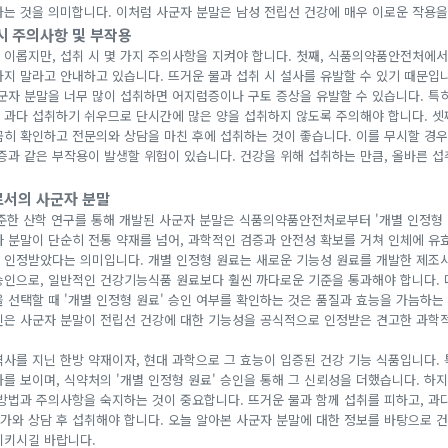
다는 것을 의미합니다. 이처럼 사군자 분말은 남성 전립선 건강에 매우 이로운 작용을
시 주의사항 및 부작용
 이롭지만, 섭취 시 몇 가지 주의사항을 지켜야 합니다. 첫째, 식품의약품안전처에서
지 말라고 안내하고 있습니다. 뜨거운 물과 섭취 시 설사를 유발할 수 있기 때문입니
사군자 분말을 너무 많이 섭취하면 어지럼증이나 구토 증상을 유발할 수 있습니다. 특히
 과다 섭취하기 쉬우므로 단시간에 많은 양을 섭취하지 않도록 주의해야 합니다. 셋
꼼히 확인하고 전문의와 상담을 마친 후에 섭취하는 것이 좋습니다. 이를 무시할 경우
움증과 같은 부작용이 발생할 위험이 있습니다. 건강을 위해 섭취하는 만큼, 올바른 섭
로서의 사군자 분말
준한 산학 연구를 통해 개발된 사군자 분말은 식품의약품안전처로부터 '개별 인정형 
자 분말이 단순히 전통 약재를 넘어, 과학적인 검증과 안전성 확보를 거쳐 인체에 유
 인정받았다는 의미입니다. 개별 인정형 원료는 새로운 기능성 원료를 개발한 제조
승인으로, 일반적인 건강기능식품 원료보다 훨씬 까다로운 기준을 통과해야 합니다.
 선택할 때 '개별 인정형 원료' 승인 여부를 확인하는 것은 품질과 효능을 가늠하는
인은 사군자 분말이 전립선 건강에 대한 기능성을 공식적으로 인정받은 견고한 과학
역사를 지닌 한방 약재이자, 현대 과학으로 그 효능이 입증된 건강 기능 식품입니다. 
과를 보이며, 식약처의 '개별 인정형 원료' 승인을 통해 그 신뢰성을 더했습니다. 하
 방법과 주의사항을 숙지하는 것이 중요합니다. 뜨거운 물과 함께 섭취를 피하고, 과다
가와 상담 후 섭취해야 합니다. 오늘 알아본 사군자 분말에 대한 정보를 바탕으로 
지키시길 바랍니다.