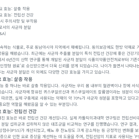
 효능: 살충 작용
요 효능: 전립선 건강
 시 주의사항 및 부작용
로서의 사군자 분말
&A)
속하는 식물로, 주로 동남아시아 지역에서 재배됩니다. 동의보감에도 한방 약재로 
작용을 해왔습니다. 최근에는 사군자 추출물 분말이 특히 전립선 건강에 좋은 건강
에서 6년간의 산학 연구를 통해 개발된 사군자 분말이 식품의약품안전처로부터 기존
별 인정형 원료'로 승인받으면서 더욱 신뢰를 얻게 되었습니다. 나이가 들면서 나타나
주는 사군자 분말은 이 외에도 다양한 건강 효능을 가지고 있습니다.
 효능: 살충 작용
능 중 하나는 바로 살충 작용입니다. 사군자는 우리 몸 내부의 혈관벽이나 장에 서
있습니다. 사군자에 함유된 퀴스쿠알르산과 퀴스쿠알레이트 칼륨염이라는 성분이 이
 따르면, 실제 구충제로 사용되는 약재의 약 70%가 사군자 성분을 포함하고 있다고
 중요한 역할을 해왔음을 알 수 있는 부분입니다.
 효능: 전립선 건강
려진 효능은 바로 전립선 건강 개선입니다. 실제 카톨릭의과대학 연구팀은 전립선비
 분말 섭취군과 섭취하지 않은 대조군을 비교하는 연구를 진행했습니다. 연구 결과, 
점수(IPSS)가 개선되었고, 배뇨 후 잔뇨량도 크게 감소하는 등 긍정적인 변화를 
으로 인한 요로 증상을 개선하는 데 도움을 주며, 전립선암의 지표로 사용되는 'PS