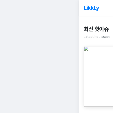
LikkLy
최신 핫이슈
Latest hot issues