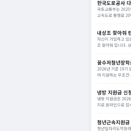
한국도로공사 
국토교통부는 2025
고속도로 통행료 2
내상조 찾아줘 
자신이 가입하고 있는
조 찾아줘 입니다. 상조회사들이 대부분 영세하여 폐업하는 사례가 속출하고 있는데 아래와 같은 사이트에서 조회하면
납입금의 50%를 환급받거
업한 상조회사...
꿈수저청년장학
2026년 기준 19
여 지원하는 무조건·
‘드림스폰’ 누리집
면,...
냉방 지원금 신
냉방 지원금은 202
지로 온라인으로 접수
이며, 여름 냉방 지
하...
청년근속지원금
청년일자리도약장려금