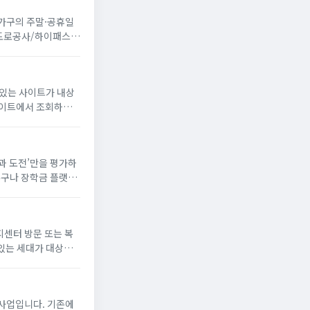
 가구의 주말·공휴일
국도로공사/하이패스
 있는 사이트가 내상
꿈과 도전’만을 평가하
누구나 장학금 플랫폼
해 장학생으로 선발되
지센터 방문 또는 복
있는 세대가 대상
게 냉방 지원금 신청
사업입니다. 기존에