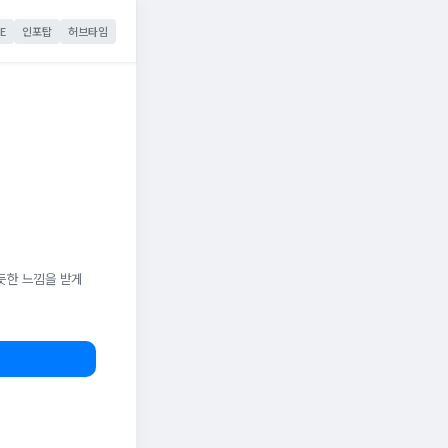
E
인포탑
허브타임
듯한 느낌을 받게