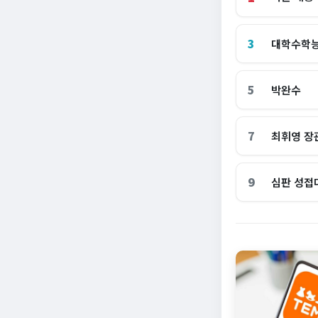
3
대학수학
5
박완수
7
최휘영 장
9
심판 성접