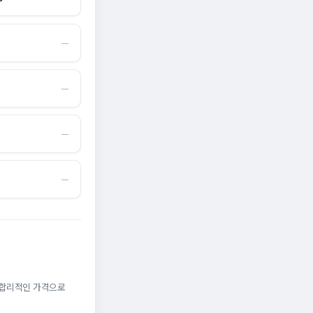
―
―
―
―
. 합리적인 가격으로