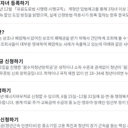
다자녀 등록하기
년 12월 「유료도로법 시행령·시행규칙」 개정안 입법예고를 통해 3자녀 이상
0% 할인 도입 방침을 밝혔으며, 실제 신청방법·적용시기·등록 절차는 향후 한
공지로 확인해야 합니다. 아래에서 빠르게 한국도로공사 다자녀 등록하세요!
란?
 상조나 폐업해서 없어진 상조의 패해금을 받기 위해서 간단하게 조회해 볼 수
나 다른 상조회사에 같은 조건으로 재 가입(무료) 가능합니다. 요즘 이상한 상조회사에서 폐
금 신청하기
기 모집을 진행한 ‘꿈수저청년장학금’은 성적이나 소득 수준과 관계없이 청년의 ‘
무증빙 신뢰 장학금입니다. 학력이나 국적 제한 없이 만 18~34세 청년이라면 
을 통해 온라인으로 신청할 수 있습니다. 자기소개서와 청년 정책 제안서를 제출
청하기
6년 에너지바우처로 신청할 수 있으며, 6월 15일~12월 31일에 읍·면·동 행정복
합니다. 생계·의료·주거·교육급여 수급자 중 노인·영유아·장애인·임산부 등이 
원은 전기 요금 차감 방식으로 7월 1일~9월 30일에 사용합니다. 아래에서 빠르
 신청하기
(청년근속 인센티브)은 중소기업 고용 촉진과 청년의 장기 근속을 돕는 핵심 