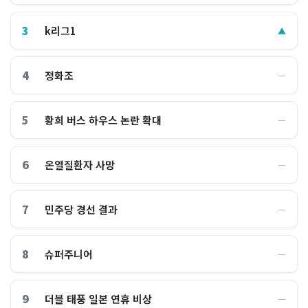
3
k리그1
▲
4
정화조
―
5
황희 버스 하우스 논란 확대
―
6
온열질환자 사망
―
7
민주당 경선 결과
―
8
슈퍼주니어
―
9
더블 태풍 일본 연휴 비상
―