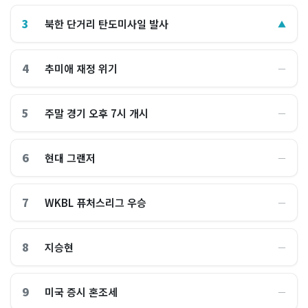
3
북한 단거리 탄도미사일 발사
▲
4
추미애 재정 위기
―
5
주말 경기 오후 7시 개시
―
6
현대 그랜저
―
7
WKBL 퓨처스리그 우승
―
8
지승현
―
9
미국 증시 혼조세
―