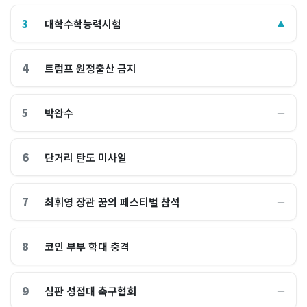
3
대학수학능력시험
▲
4
트럼프 원정출산 금지
―
5
박완수
―
6
단거리 탄도 미사일
―
7
최휘영 장관 꿈의 페스티벌 참석
―
8
코인 부부 학대 충격
―
9
심판 성접대 축구협회
―