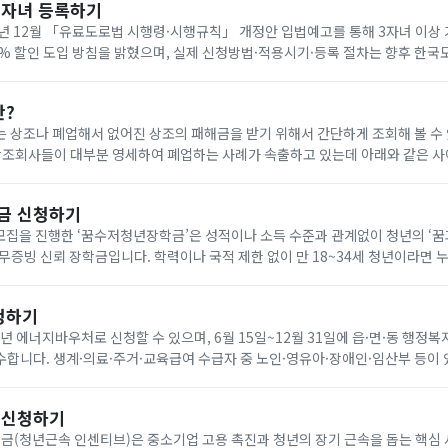
다자녀 등록하기
년 12월 「유료도로법 시행령·시행규칙」 개정안 입법예고를 통해 3자녀 이상
0% 할인 도입 방침을 밝혔으며, 실제 신청방법·적용시기·등록 절차는 향후 한
공지로 확인해야 합니다. 아래에서 빠르게 한국도로공사 다자녀 등록하세요!
란?
 상조나 폐업해서 없어진 상조의 패해금을 받기 위해서 간단하게 조회해 볼 수
나 다른 상조회사에 같은 조건으로 재 가입(무료) 가능합니다. 요즘 이상한 상조회사에서 폐
금 신청하기
기 모집을 진행한 ‘꿈수저청년장학금’은 성적이나 소득 수준과 관계없이 청년의 ‘
무증빙 신뢰 장학금입니다. 학력이나 국적 제한 없이 만 18~34세 청년이라면 
을 통해 온라인으로 신청할 수 있습니다. 자기소개서와 청년 정책 제안서를 제출
청하기
6년 에너지바우처로 신청할 수 있으며, 6월 15일~12월 31일에 읍·면·동 행정복
합니다. 생계·의료·주거·교육급여 수급자 중 노인·영유아·장애인·임산부 등이 
원은 전기 요금 차감 방식으로 7월 1일~9월 30일에 사용합니다. 아래에서 빠르
 신청하기
(청년근속 인센티브)은 중소기업 고용 촉진과 청년의 장기 근속을 돕는 핵심 