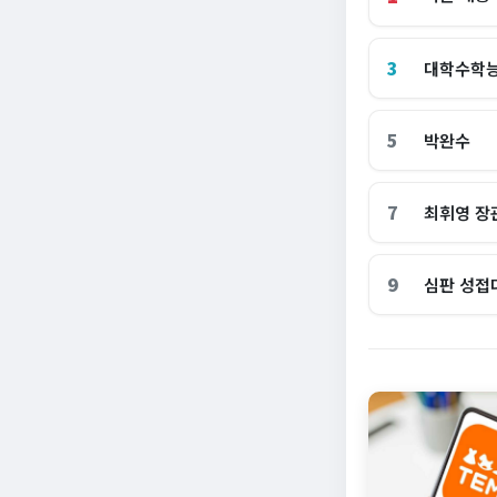
3
대학수학
5
박완수
7
최휘영 장
9
심판 성접