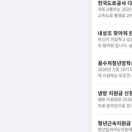
한국도로공사 
국토교통부는 2025
고속도로 통행료 2
내상조 찾아줘 
자신이 가입하고 있는
조 찾아줘 입니다. 상조회사들이 대부분 영세하여 폐업하는 사례가 속출하고 있는데 아래와 같은 사이트에서 조회하면
납입금의 50%를 환급받거
업한 상조회사...
꿈수저청년장학
2026년 기준 19
여 지원하는 무조건·
‘드림스폰’ 누리집
면,...
냉방 지원금 신
냉방 지원금은 202
지로 온라인으로 접수
이며, 여름 냉방 지
하...
청년근속지원금
청년일자리도약장려금