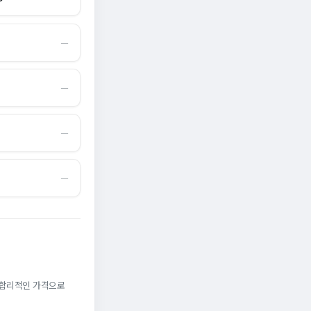
―
―
―
―
. 합리적인 가격으로