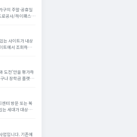
 가구의 주말·공휴일
국도로공사/하이패스
 있는 사이트가 내상
꿈과 도전’만을 평가하
누구나 장학금 플랫폼
해 장학생으로 선발되
지센터 방문 또는 복
있는 세대가 대상
게 냉방 지원금 신청
사업입니다. 기존에