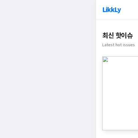
LikkLy
최신 핫이슈
Latest hot issues