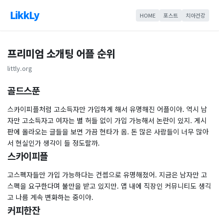
LikkLy
HOME
포스트
치아건강
프리미엄 소개팅 어플 순위
littly.org
골드스푼
스카이피플처럼 고소득자만 가입하게 해서 유명해진 어플이야. 역시 남
자만 고소득자고 여자는 별 허들 없이 가입 가능해서 논란이 있지. 게시
판에 올라오는 글들을 보면 가끔 현타가 옴. 돈 많은 사람들이 너무 많아
서 현실인가 생각이 들 정도랄까.
스카이피플
고스펙자들만 가입 가능하다는 컨셉으로 유명해졌어. 지금은 남자만 고
스펙을 요구한다며 불만을 받고 있지만. 앱 내에 직장인 커뮤니티도 생긱
고 나름 계속 변화하는 중이야.
커피한잔