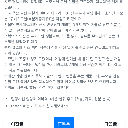
저도 혈액순환이 걱정되는 부모님께 드릴 선물을 고르다가 '더복력'을 알게 되
었습니다.
이 제품은 일반 복분자 열매가 아니라, 국내산 복분자 씨앗에서 극소량만 나오
는 '루버스오일(복분자종자유)'을 핵심으로 했어요.
서울대·연세대·고려대 공동 연구팀이 개발한 3가지 특허 기술로 유효 성분 손
실 없이 안정적으로 캡슐에 담아낸 프리미엄 제품입니다.
더복력의 핵심은 루시아틴 성분으로, "피를 맑게, 혈류를 부드럽게" 돕는 데
초점을 맞췄다고 해요.
특히 캡슐화 제조 특허 덕분에 산화 걱정 없이 흡수율 높은 연질캡슐 형태로
되어 있습니다.
부모님께 꾸준히 챙겨 드렸더니, 아침에 일어날 때 몸이 덜 무겁고 손발 저림
이 훨씬 나아졌다는 말씀을 하시더라고요. 3개월 이상 꾸준히 챙기시는 걸 보
니 저도 뿌듯했습니다.
국내산 귀한 원료와 특허 기술력이 만나 믿음을 주는 제품이라, 부모님 건강
선물 고민 중이시라면 더복력으로 혈행 케어를 시작해 보시길 추천합니다!
키워드: 더복력, 효능, 가격, 후기, 혈행케어
혈행개선 영양제 더복력 3개월 섭취 후기 (효능, 가격, 성분 분석)
더복력 효능 가격 후기 참고해보세요!
이전글
목록
다음글