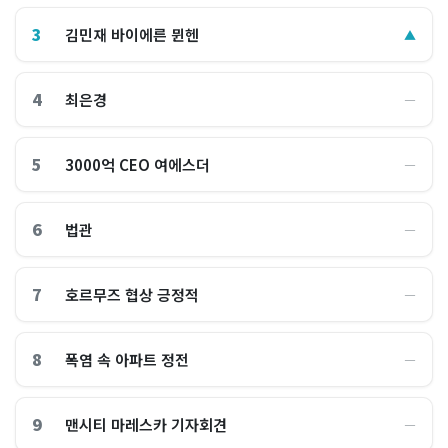
3
김민재 바이에른 뮌헨
▲
4
최은경
―
5
3000억 CEO 여에스더
―
6
법관
―
7
호르무즈 협상 긍정적
―
8
폭염 속 아파트 정전
―
9
맨시티 마레스카 기자회견
―