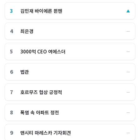
3
김민재 바이에른 뮌헨
▲
4
최은경
―
5
3000억 CEO 여에스더
―
6
법관
―
7
호르무즈 협상 긍정적
―
8
폭염 속 아파트 정전
―
9
맨시티 마레스카 기자회견
―