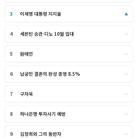
3
이재명 대통령 지지율
▲
4
세븐틴 승관·디노 10월 입대
―
5
원태인
―
6
남궁민 결혼의 완성 종영 8.5%
―
7
구자욱
―
8
하나은행 투자사기 예방
―
9
김정희와 그의 동반자
―